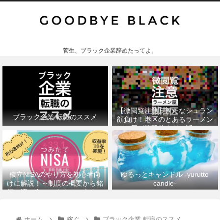
菅生、ブラック企業辞めたってよ。
【微閲覧注意】きたなシュラン
ブラック企業 転職のススメ
顔負け！港区のとあるラーメン
屋が衝撃的すぎた話。
積立NISAのやり方を初心者向
ゆるっとキャンドル -yurutto
けに解説！～制度の概要から銘
candle-
柄の選び方、おすすめの本まで
～
ホーム
稼ぐ
ブラック企業 転職のススメ