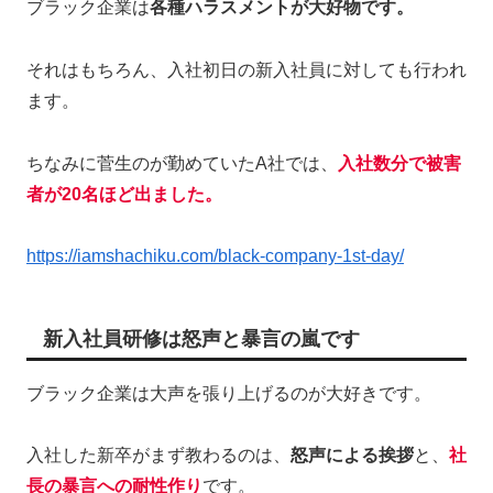
ブラック企業は
各種ハラスメントが大好物です。
それはもちろん、入社初日の新入社員に対しても行われ
ます。
ちなみに菅生のが勤めていたA社では、
入社数分で被害
者が20名ほど出ました。
https://iamshachiku.com/black-company-1st-day/
新入社員研修は怒声と暴言の嵐です
ブラック企業は大声を張り上げるのが大好きです。
入社した新卒がまず教わるのは、
怒声による挨拶
と、
社
長の暴言への耐性作り
です。