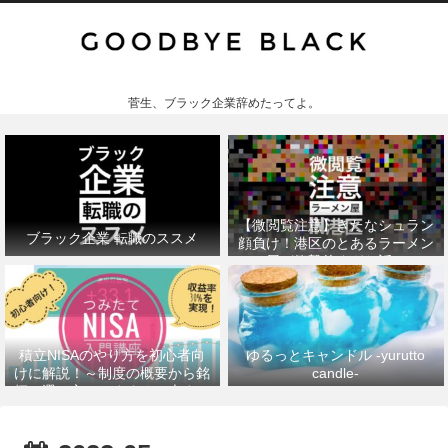
菅生、ブラック企業辞めたってよ。
【微閲覧注意】きたなシュラン
ブラック企業 転職のススメ
顔負け！港区のとあるラーメン
屋が衝撃的すぎた話。
積立NISAのやり方を初心者向
ゆるっとキャンドル -yurutto
けに解説！～制度の概要から銘
candle-
柄の選び方、おすすめの本まで
～