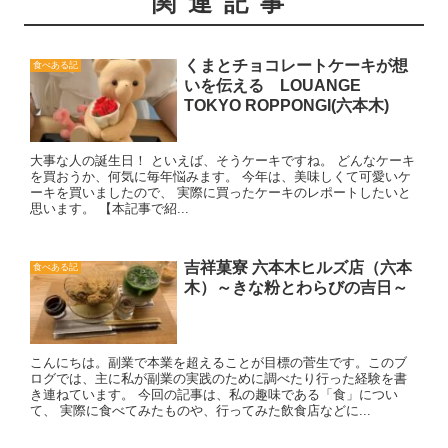
関連記事
くまとチョコレートケーキが想
食べある記
いを伝える LOUANGE
TOKYO ROPPONGI(六本木)
大事な人の誕生日！ といえば、そうケーキですね。 どんなケーキ
を買おうか、何気に毎年悩みます。 今年は、美味しくて可愛いケ
ーキを買いましたので、 実際に買ったケーキのレポートしたいと
思います。 【本記事で紹...
吉祥菓寮 六本木ヒルズ店（六本
食べある記
木）～きな粉とわらびの吉日～
こんにちは。副業で本業を超えることが目標の菅生です。このブ
ログでは、主に私が副業の実践のために調べたり行った経験を書
き連ねています。 今回の記事は、私の趣味である「食」につい
て、 実際に食べてみたものや、行ってみた飲食店などに...