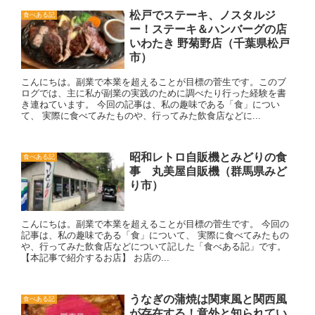
松戸でステーキ、ノスタルジ
食べある記
ー！ステーキ＆ハンバーグの店
いわたき 野菊野店（千葉県松戸
市）
こんにちは。副業で本業を超えることが目標の菅生です。このブ
ログでは、主に私が副業の実践のために調べたり行った経験を書
き連ねています。 今回の記事は、私の趣味である「食」につい
て、 実際に食べてみたものや、行ってみた飲食店などに...
昭和レトロ自販機とみどりの食
食べある記
事 丸美屋自販機（群馬県みど
り市）
こんにちは。副業で本業を超えることが目標の菅生です。 今回の
記事は、私の趣味である「食」について、 実際に食べてみたもの
や、行ってみた飲食店などについて記した「食べある記」です。
【本記事で紹介するお店】 お店の...
うなぎの蒲焼は関東風と関西風
食べある記
が存在する！意外と知られてい