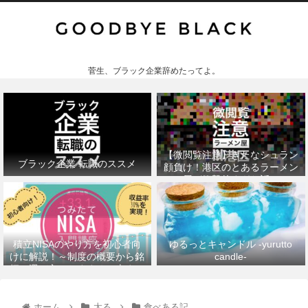
菅生、ブラック企業辞めたってよ。
【微閲覧注意】きたなシュラン
ブラック企業 転職のススメ
顔負け！港区のとあるラーメン
屋が衝撃的すぎた話。
積立NISAのやり方を初心者向
ゆるっとキャンドル -yurutto
けに解説！～制度の概要から銘
candle-
柄の選び方、おすすめの本まで
～
ホーム
太る
食べある記