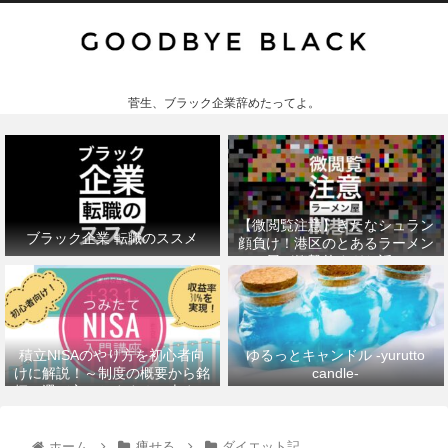
菅生、ブラック企業辞めたってよ。
【微閲覧注意】きたなシュラン
ブラック企業 転職のススメ
顔負け！港区のとあるラーメン
屋が衝撃的すぎた話。
積立NISAのやり方を初心者向
ゆるっとキャンドル -yurutto
けに解説！～制度の概要から銘
candle-
柄の選び方、おすすめの本まで
～
ホーム
痩せる
ダイエット記