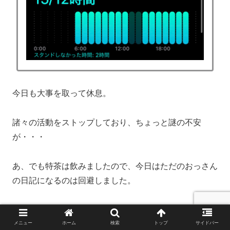
今日も大事を取って休息。
諸々の活動をストップしており、ちょっと謎の不安
が・・・
あ、でも特茶は飲みましたので、今日はただのおっさん
の日記になるのは回避しました。
特茶チャレンジseason2:74日目
メニュー
ホーム
検索
トップ
サイドバー