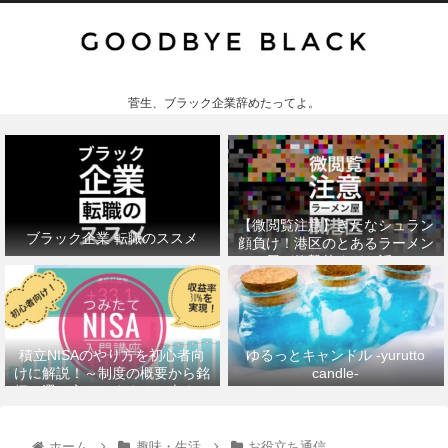
菅生、ブラック企業辞めたってよ。
【微閲覧注意】きたなシュラン
ブラック企業 転職のススメ
顔負け！港区のとあるラーメン
屋が衝撃的すぎた話。
積立NISAのやり方を初心者向
ゆるっとキャンドル -yurutto
けに解説！～制度の概要から銘
candle-
柄の選び方、おすすめの本まで
～
ホーム
趣味・生活
お役立ち通信