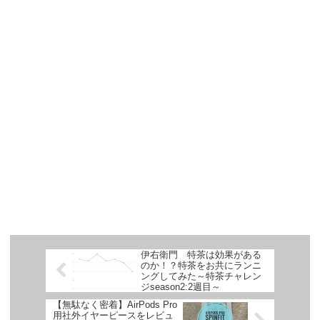
伊右衛門 特茶は効果がある
のか！？特茶をお共にランニ
ングしてみた～特茶チャレン
ジseason2:2週目～
【無駄なく密着】AirPods Pro
用社外イヤーピースをレビュ