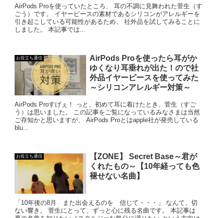
AirPods Proを使っていたところ、 耳の不調に見舞われた菅生（す
ごう）です。 イヤーピースの素材であるシリコンがアレルギーを
引き起こしている可能性があるため、 社外品を試してみることに
しました。 本記事では...
AirPods Proを使ったら耳がか
お役立ち通信
ゆくなり耳垂れが出た！ので社
外品イヤーピースを使ってみた
～シリコンアレルギー対策～
AirPods Proすげぇ！ っと、初めて耳に着けたとき、菅生（すご
う）は思いました。 この記事をご覧になっているみなさまは当然
ご存知かと思いますが、 AirPods Proとはapple社が発売している
blu...
【ZONE】 Secret Base～君が
お役立ち通信
くれたもの～【10年経っても色
褪せない名曲】
「10年後の8月 また出会えるのを 信じて・・・」 なんて、切
ない響き。 菅生にとって、ずっと心に残る名曲です。 本記事は