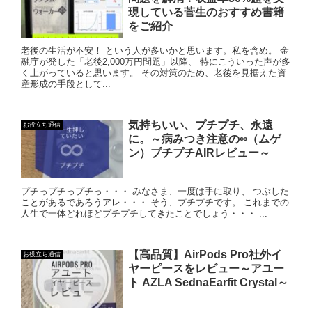
現している菅生のおすすめ書籍
をご紹介
老後の生活が不安！ という人が多いかと思います。私を含め。 金
融庁が発した「老後2,000万円問題」以降、 特にこういった声が多
く上がっていると思います。 その対策のため、老後を見据えた資
産形成の手段として...
気持ちいい、プチプチ、永遠
お役立ち通信
に。～病みつき注意の∞（ムゲ
ン）プチプチAIRレビュー～
プチっプチっプチっ・・・ みなさま、一度は手に取り、 つぶした
ことがあるであろうアレ・・・ そう、プチプチです。 これまでの
人生で一体どれほどプチプチしてきたことでしょう・・・ ...
【高品質】AirPods Pro社外イ
お役立ち通信
ヤーピースをレビュー～アユー
ト AZLA SednaEarfit Crystal～