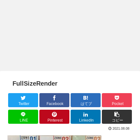
FullSizeRender
Twitter
Facebook
はてブ
Pocket
LINE
Pinterest
LinkedIn
コピー
2021.08.08