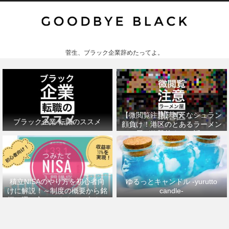
菅生、ブラック企業辞めたってよ。
【微閲覧注意】きたなシュラン
ブラック企業 転職のススメ
顔負け！港区のとあるラーメン
屋が衝撃的すぎた話。
積立NISAのやり方を初心者向
ゆるっとキャンドル -yurutto
けに解説！～制度の概要から銘
candle-
柄の選び方、おすすめの本まで
～