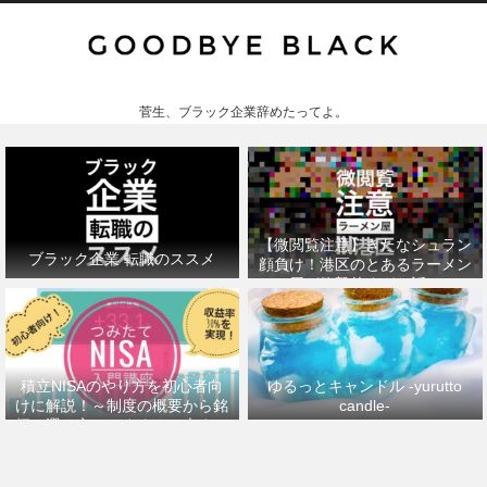
菅生、ブラック企業辞めたってよ。
【微閲覧注意】きたなシュラン
ブラック企業 転職のススメ
顔負け！港区のとあるラーメン
屋が衝撃的すぎた話。
積立NISAのやり方を初心者向
ゆるっとキャンドル -yurutto
けに解説！～制度の概要から銘
candle-
柄の選び方、おすすめの本まで
～