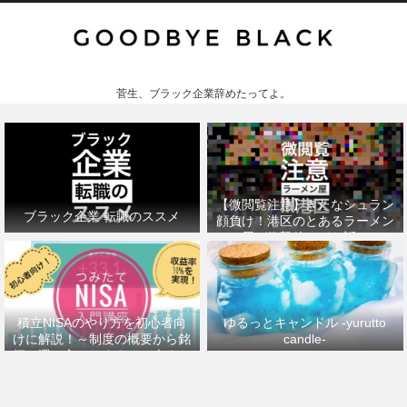
菅生、ブラック企業辞めたってよ。
【微閲覧注意】きたなシュラン
ブラック企業 転職のススメ
顔負け！港区のとあるラーメン
屋が衝撃的すぎた話。
積立NISAのやり方を初心者向
ゆるっとキャンドル -yurutto
けに解説！～制度の概要から銘
candle-
柄の選び方、おすすめの本まで
～