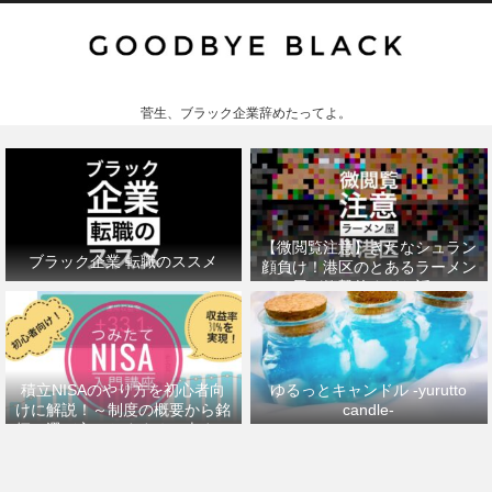
菅生、ブラック企業辞めたってよ。
【微閲覧注意】きたなシュラン
ブラック企業 転職のススメ
顔負け！港区のとあるラーメン
屋が衝撃的すぎた話。
積立NISAのやり方を初心者向
ゆるっとキャンドル -yurutto
けに解説！～制度の概要から銘
candle-
柄の選び方、おすすめの本まで
～