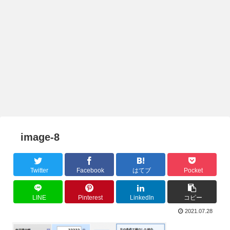
image-8
Twitter
Facebook
はてブ
Pocket
LINE
Pinterest
LinkedIn
コピー
2021.07.28