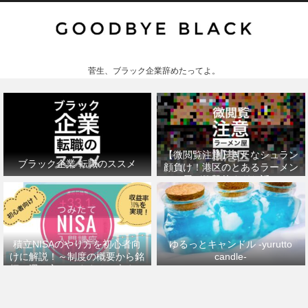
菅生、ブラック企業辞めたってよ。
【微閲覧注意】きたなシュラン
ブラック企業 転職のススメ
顔負け！港区のとあるラーメン
屋が衝撃的すぎた話。
積立NISAのやり方を初心者向
ゆるっとキャンドル -yurutto
けに解説！～制度の概要から銘
candle-
柄の選び方、おすすめの本まで
～