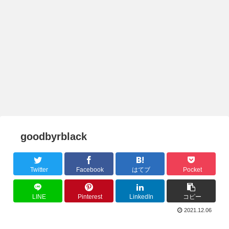
goodbyrblack
Twitter
Facebook
はてブ
Pocket
LINE
Pinterest
LinkedIn
コピー
2021.12.06