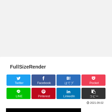
FullSizeRender
Twitter
Facebook
はてブ
Pocket
LINE
Pinterest
LinkedIn
コピー
2021.09.02