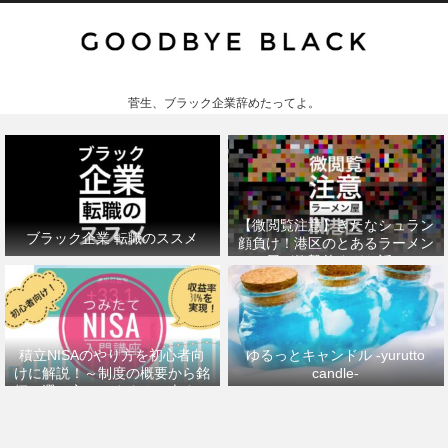
菅生、ブラック企業辞めたってよ。
【微閲覧注意】きたなシュラン
ブラック企業 転職のススメ
顔負け！港区のとあるラーメン
屋が衝撃的すぎた話。
積立NISAのやり方を初心者向
ゆるっとキャンドル -yurutto
けに解説！～制度の概要から銘
candle-
柄の選び方、おすすめの本まで
～