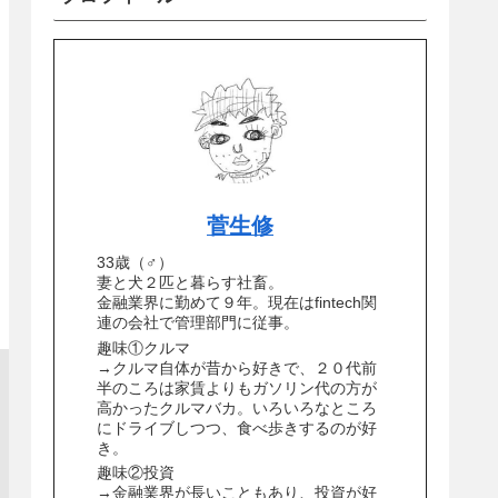
菅生修
33歳（♂）
妻と犬２匹と暮らす社畜。
金融業界に勤めて９年。現在はfintech関
連の会社で管理部門に従事。
趣味①クルマ
→クルマ自体が昔から好きで、２０代前
半のころは家賃よりもガソリン代の方が
高かったクルマバカ。いろいろなところ
にドライブしつつ、食べ歩きするのが好
き。
趣味②投資
→金融業界が長いこともあり、投資が好