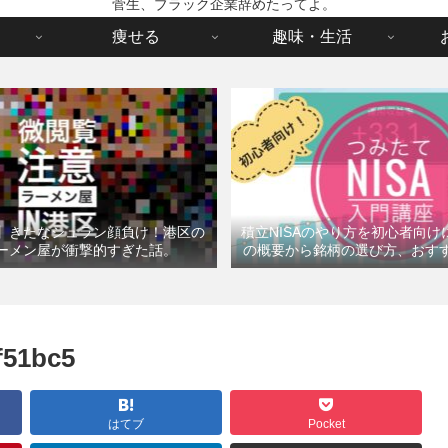
菅生、ブラック企業辞めたってよ。
痩せる
趣味・生活
】きたなシュラン顔負け！港区の
積立NISAのやり方を初心者向
ーメン屋が衝撃的すぎた話。
の概要から銘柄の選び方、おす
f51bc5
はてブ
Pocket