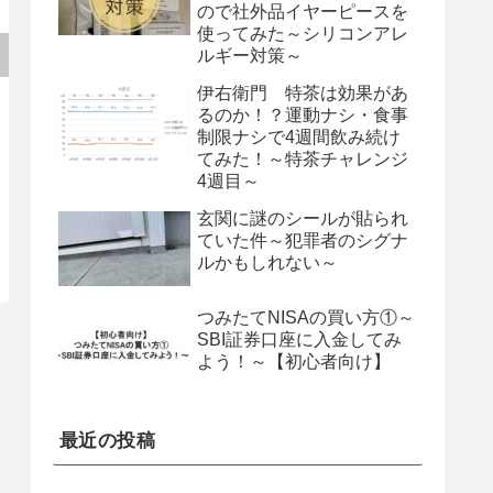
ので社外品イヤーピースを
使ってみた～シリコンアレ
ルギー対策～
伊右衛門 特茶は効果があ
るのか！？運動ナシ・食事
制限ナシで4週間飲み続け
てみた！～特茶チャレンジ
4週目～
玄関に謎のシールが貼られ
ていた件～犯罪者のシグナ
ルかもしれない～
つみたてNISAの買い方①～
SBI証券口座に入金してみ
よう！～【初心者向け】
最近の投稿