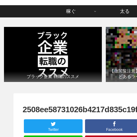
稼ぐ
太る
【微閲覧注意
ブラック企業 転職のススメ
とあるラ
2508ee58731026b4217d835c19
Twitter
Facebook