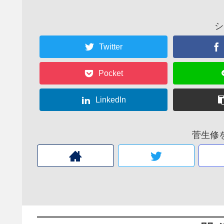
シ
Twitter
Pocket
LinkedIn
菅生修