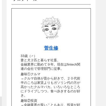
菅生修
33歳（♂）
妻と犬２匹と暮らす社畜。
金融業界に勤めて９年。現在はfintech関
連の会社で管理部門に従事。
趣味①クルマ
→クルマ自体が昔から好きで、２０代前
半のころは家賃よりもガソリン代の方が
高かったクルマバカ。いろいろなところ
にドライブしつつ、食べ歩きするのが好
き。
趣味②投資
→金融業界が長いこともあり、投資が好