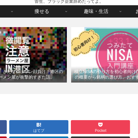
菅生、ブラック企業辞めたってよ。
痩せる
趣味・生活
】きたなシュラン顔負け！港区の
積立NISAのやり方を初心者向
ーメン屋が衝撃的すぎた話。
の概要から銘柄の選び方、おす
はてブ
Pocket