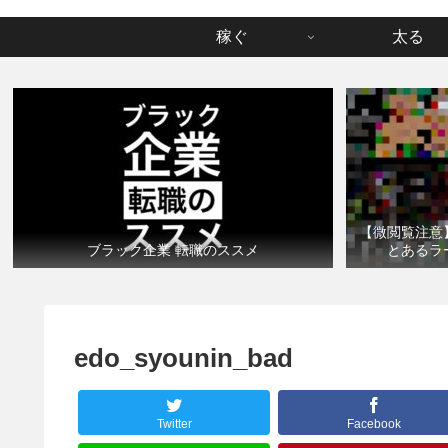
稼ぐ
太る
【微閲覧注意
ブラック企業 転職のススメ
とあるラ
edo_syounin_bad
Twitter
Facebook