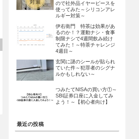
ので社外品イヤーピースを
使ってみた～シリコンアレ
ルギー対策～
伊右衛門 特茶は効果があ
るのか！？運動ナシ・食事
制限ナシで4週間飲み続け
てみた！～特茶チャレンジ
4週目～
玄関に謎のシールが貼られ
ていた件～犯罪者のシグナ
ルかもしれない～
つみたてNISAの買い方①～
SBI証券口座に入金してみ
よう！～【初心者向け】
最近の投稿