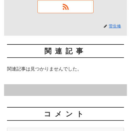
菅生修
関連記事
関連記事は見つかりませんでした。
コメント