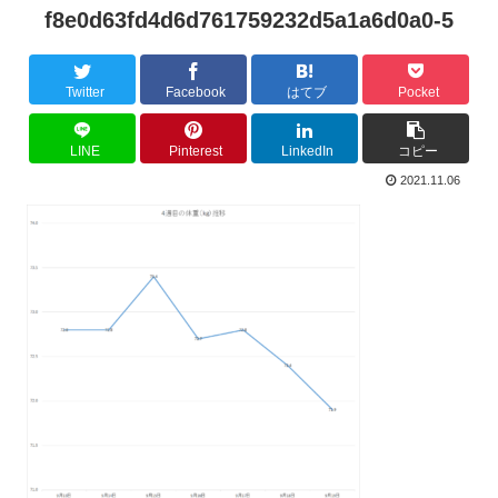
f8e0d63fd4d6d761759232d5a1a6d0a0-5
Twitter
Facebook
はてブ
Pocket
LINE
Pinterest
LinkedIn
コピー
2021.11.06