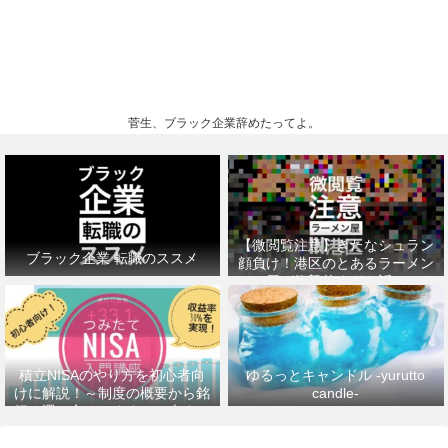
菅生、ブラック企業辞めたってよ。
【微閲覧注意】きたなシュラン
ブラック企業 転職のススメ
顔負け！港区のとあるラーメン
屋が衝撃的すぎた話。
積立NISAのやり方を初心者向
ゆるっとキャンドル -yurutto
けに解説！～制度の概要から銘
candle-
柄の選び方、おすすめの本まで
～