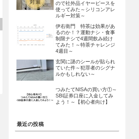
ので社外品イヤーピースを
使ってみた～シリコンアレ
ルギー対策～
伊右衛門 特茶は効果があ
るのか！？運動ナシ・食事
制限ナシで4週間飲み続け
てみた！～特茶チャレンジ
4週目～
玄関に謎のシールが貼られ
ていた件～犯罪者のシグナ
ルかもしれない～
つみたてNISAの買い方①～
SBI証券口座に入金してみ
よう！～【初心者向け】
最近の投稿