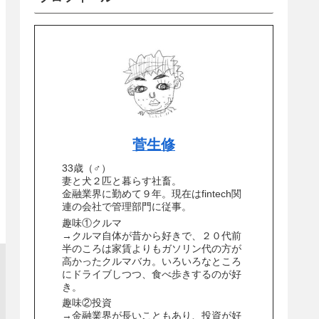
菅生修
33歳（♂）
妻と犬２匹と暮らす社畜。
金融業界に勤めて９年。現在はfintech関
連の会社で管理部門に従事。
趣味①クルマ
→クルマ自体が昔から好きで、２０代前
半のころは家賃よりもガソリン代の方が
高かったクルマバカ。いろいろなところ
にドライブしつつ、食べ歩きするのが好
き。
趣味②投資
→金融業界が長いこともあり、投資が好