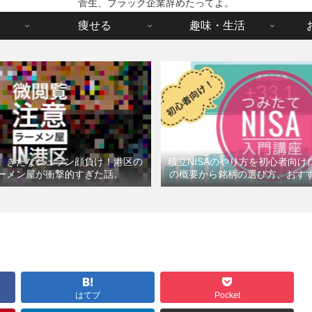
菅生、ブラック企業辞めたってよ。
痩せる
趣味・生活
】きたなシュラン顔負け！港区の
積立NISAのやり方を初心者向
ーメン屋が衝撃的すぎた話。
の概要から銘柄の選び方、おす
はてブ
Pocket