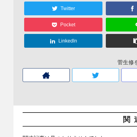
Twitter
Pocket
LinkedIn
菅生修
関