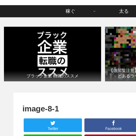
稼ぐ
太る
【微閲覧注意
ブラック企業 転職のススメ
とあるラ
image-8-1
Twitter
Facebook