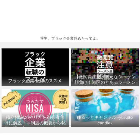
菅生、ブラック企業辞めたってよ。
【微閲覧注意】きたなシュラン
ブラック企業 転職のススメ
顔負け！港区のとあるラーメン
屋が衝撃的すぎた話。
積立NISAのやり方を初心者向
ゆるっとキャンドル -yurutto
けに解説！～制度の概要から銘
candle-
柄の選び方、おすすめの本まで
～