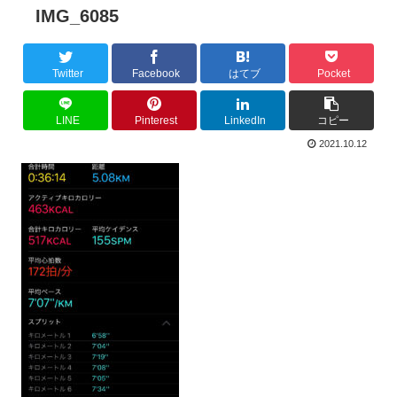
IMG_6085
Twitter
Facebook
はてブ
Pocket
LINE
Pinterest
LinkedIn
コピー
2021.10.12