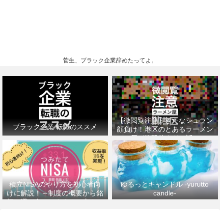
菅生、ブラック企業辞めたってよ。
【微閲覧注意】きたなシュラン
ブラック企業 転職のススメ
顔負け！港区のとあるラーメン
屋が衝撃的すぎた話。
積立NISAのやり方を初心者向
ゆるっとキャンドル -yurutto
けに解説！～制度の概要から銘
candle-
柄の選び方、おすすめの本まで
～