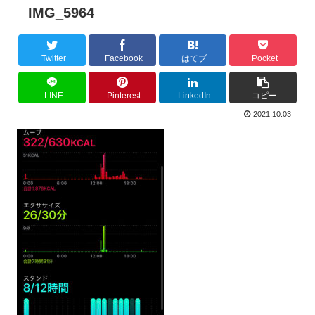
IMG_5964
Twitter
Facebook
はてブ
Pocket
LINE
Pinterest
LinkedIn
コピー
2021.10.03