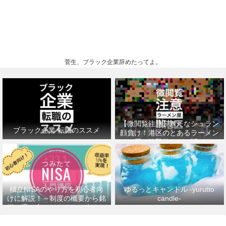
菅生、ブラック企業辞めたってよ。
【微閲覧注意】きたなシュラン
ブラック企業 転職のススメ
顔負け！港区のとあるラーメン
屋が衝撃的すぎた話。
積立NISAのやり方を初心者向
ゆるっとキャンドル -yurutto
けに解説！～制度の概要から銘
candle-
柄の選び方、おすすめの本まで
～