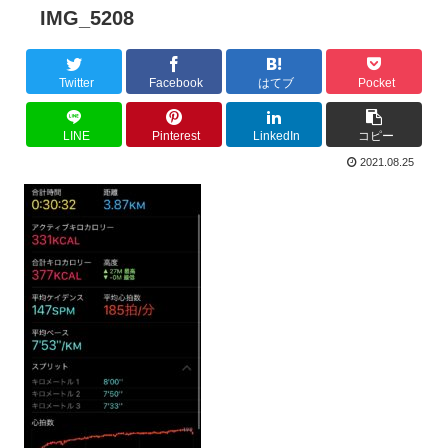
IMG_5208
Twitter
Facebook
はてブ
Pocket
LINE
Pinterest
LinkedIn
コピー
2021.08.25