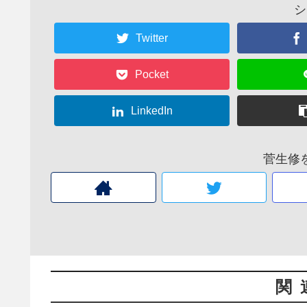
シ
Twitter
Pocket
LinkedIn
菅生修
関