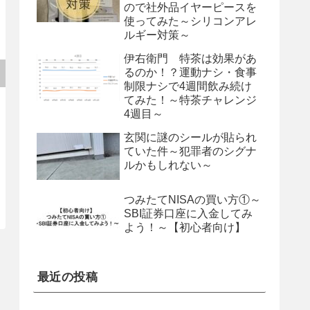
ので社外品イヤーピースを
使ってみた～シリコンアレ
ルギー対策～
伊右衛門 特茶は効果があ
るのか！？運動ナシ・食事
制限ナシで4週間飲み続け
てみた！～特茶チャレンジ
4週目～
玄関に謎のシールが貼られ
ていた件～犯罪者のシグナ
ルかもしれない～
つみたてNISAの買い方①～
SBI証券口座に入金してみ
よう！～【初心者向け】
最近の投稿