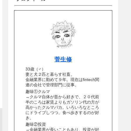
菅生修
33歳（♂）
妻と犬２匹と暮らす社畜。
金融業界に勤めて９年。現在はfintech関
連の会社で管理部門に従事。
趣味①クルマ
→クルマ自体が昔から好きで、２０代前
半のころは家賃よりもガソリン代の方が
高かったクルマバカ。いろいろなところ
にドライブしつつ、食べ歩きするのが好
き。
趣味②投資
→金融業界が長いこともあり、投資が好