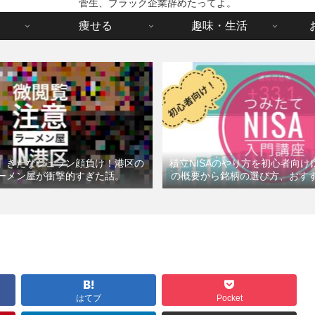
菅生、ブラック企業辞めたってよ。
痩せる
趣味・生活
】きたなシュラン顔負け！港区の
積立NISAのやり方を初心者向
ーメン屋が衝撃的すぎた話。
の概要から銘柄の選び方、おす
はてブ
Pocket