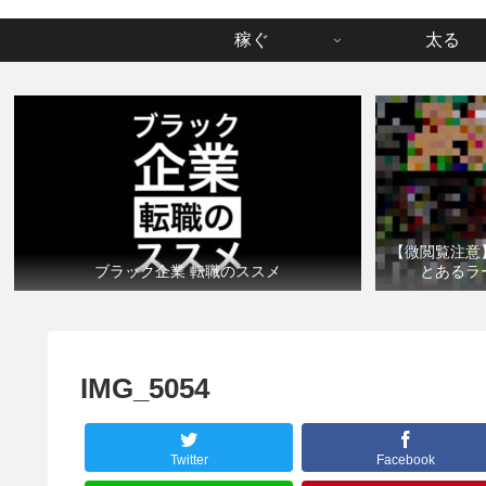
稼ぐ
太る
【微閲覧注意
ブラック企業 転職のススメ
とあるラ
IMG_5054
Twitter
Facebook