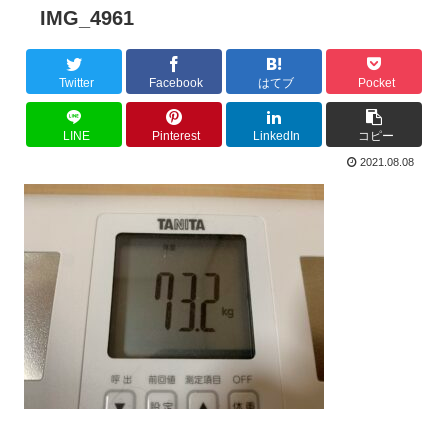
IMG_4961
Twitter
Facebook
はてブ
Pocket
LINE
Pinterest
LinkedIn
コピー
2021.08.08