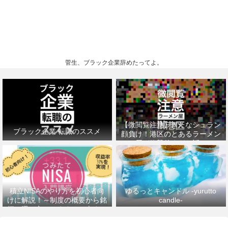
菅生、ブラック企業辞めたってよ。
【微閲覧注意】きたなシュラン
ブラック企業 転職のススメ
顔負け！港区のとあるラーメン
屋が衝撃的すぎた話。
積立NISAのやり方を初心者向
ゆるっとキャンドル -yurutto
けに解説！～制度の概要から銘
candle-
柄の選び方、おすすめの本まで
～