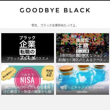
菅生、ブラック企業辞めたってよ。
【微閲覧注意】きたなシュラン
ブラック企業 転職のススメ
顔負け！港区のとあるラーメン
屋が衝撃的すぎた話。
積立NISAのやり方を初心者向
ゆるっとキャンドル -yurutto
けに解説！～制度の概要から銘
candle-
柄の選び方、おすすめの本まで
～