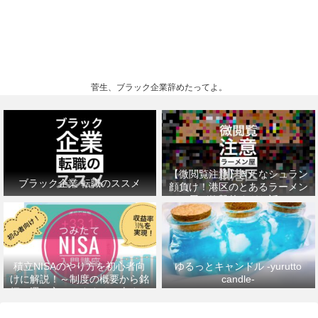
菅生、ブラック企業辞めたってよ。
【微閲覧注意】きたなシュラン
ブラック企業 転職のススメ
顔負け！港区のとあるラーメン
屋が衝撃的すぎた話。
積立NISAのやり方を初心者向
ゆるっとキャンドル -yurutto
けに解説！～制度の概要から銘
candle-
柄の選び方、おすすめの本まで
～