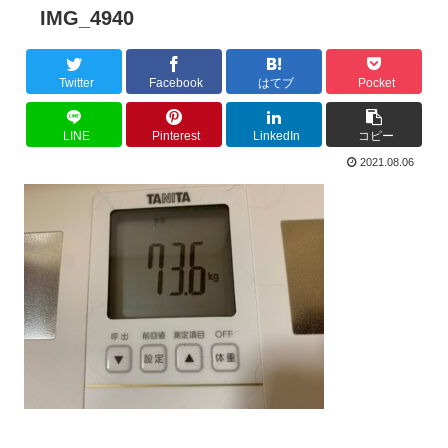
IMG_4940
Twitter
Facebook
はてブ
Pocket
LINE
Pinterest
LinkedIn
コピー
2021.08.06