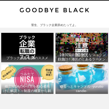
菅生、ブラック企業辞めたってよ。
【微閲覧注意】きたなシュラン
ブラック企業 転職のススメ
顔負け！港区のとあるラーメン
屋が衝撃的すぎた話。
積立NISAのやり方を初心者向
ゆるっとキャンドル -yurutto
けに解説！～制度の概要から銘
candle-
柄の選び方、おすすめの本まで
～