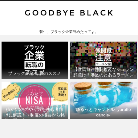
菅生、ブラック企業辞めたってよ。
【微閲覧注意】きたなシュラン
ブラック企業 転職のススメ
顔負け！港区のとあるラーメン
屋が衝撃的すぎた話。
積立NISAのやり方を初心者向
ゆるっとキャンドル -yurutto
けに解説！～制度の概要から銘
candle-
柄の選び方、おすすめの本まで
～