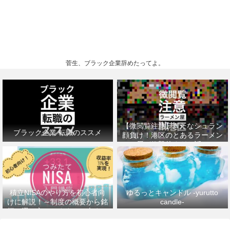
菅生、ブラック企業辞めたってよ。
【微閲覧注意】きたなシュラン
ブラック企業 転職のススメ
顔負け！港区のとあるラーメン
屋が衝撃的すぎた話。
積立NISAのやり方を初心者向
ゆるっとキャンドル -yurutto
けに解説！～制度の概要から銘
candle-
柄の選び方、おすすめの本まで
～