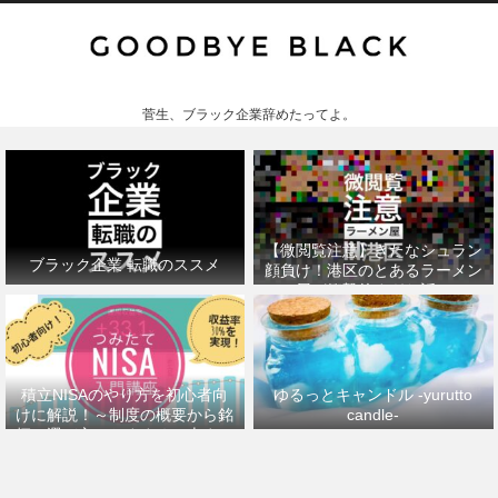
菅生、ブラック企業辞めたってよ。
【微閲覧注意】きたなシュラン
ブラック企業 転職のススメ
顔負け！港区のとあるラーメン
屋が衝撃的すぎた話。
積立NISAのやり方を初心者向
ゆるっとキャンドル -yurutto
けに解説！～制度の概要から銘
candle-
柄の選び方、おすすめの本まで
～