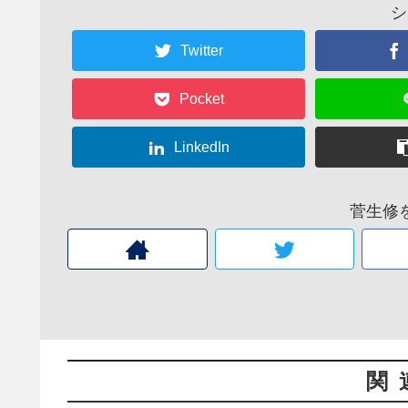
シ
Twitter
Pocket
LinkedIn
菅生修
関