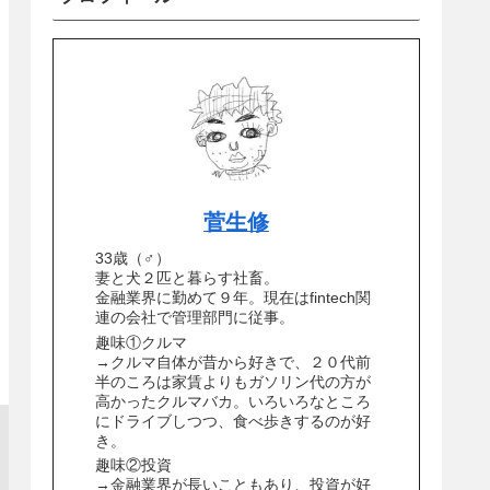
菅生修
33歳（♂）
妻と犬２匹と暮らす社畜。
金融業界に勤めて９年。現在はfintech関
連の会社で管理部門に従事。
趣味①クルマ
→クルマ自体が昔から好きで、２０代前
半のころは家賃よりもガソリン代の方が
高かったクルマバカ。いろいろなところ
にドライブしつつ、食べ歩きするのが好
き。
趣味②投資
→金融業界が長いこともあり、投資が好