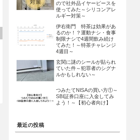
ので社外品イヤーピースを
使ってみた～シリコンアレ
ルギー対策～
伊右衛門 特茶は効果があ
るのか！？運動ナシ・食事
制限ナシで4週間飲み続け
てみた！～特茶チャレンジ
4週目～
玄関に謎のシールが貼られ
ていた件～犯罪者のシグナ
ルかもしれない～
つみたてNISAの買い方①～
SBI証券口座に入金してみ
よう！～【初心者向け】
最近の投稿