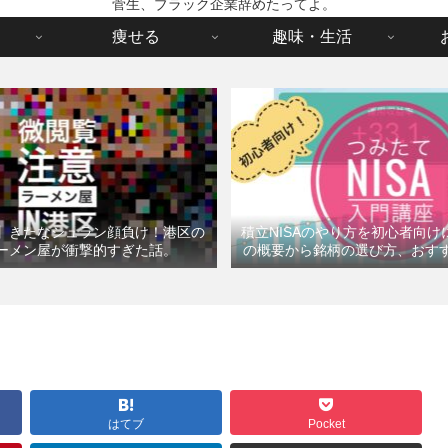
菅生、ブラック企業辞めたってよ。
痩せる
趣味・生活
】きたなシュラン顔負け！港区の
積立NISAのやり方を初心者向
ーメン屋が衝撃的すぎた話。
の概要から銘柄の選び方、おす
はてブ
Pocket