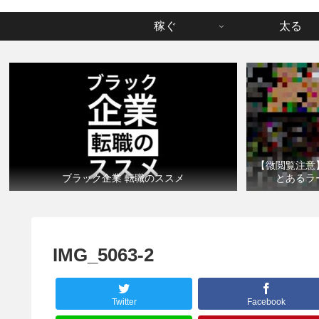
稼ぐ
太る
【微閲覧注意
ブラック企業 転職のススメ
とあるラ
IMG_5063-2
Twitter
Facebook