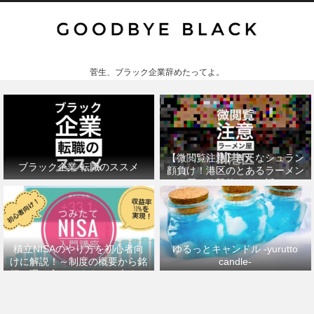
菅生、ブラック企業辞めたってよ。
【微閲覧注意】きたなシュラン
ブラック企業 転職のススメ
顔負け！港区のとあるラーメン
屋が衝撃的すぎた話。
積立NISAのやり方を初心者向
ゆるっとキャンドル -yurutto
けに解説！～制度の概要から銘
candle-
柄の選び方、おすすめの本まで
～