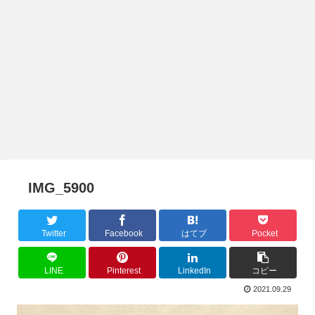
IMG_5900
Twitter
Facebook
はてブ
Pocket
LINE
Pinterest
LinkedIn
コピー
2021.09.29
動