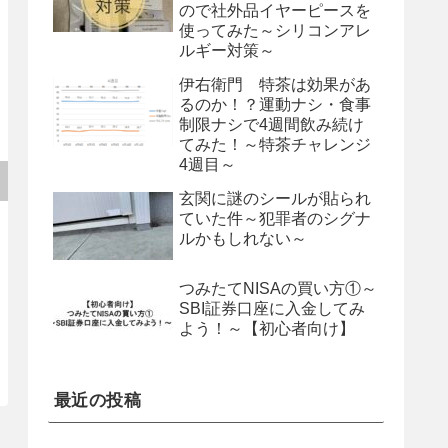
ので社外品イヤーピースを
使ってみた～シリコンアレ
ルギー対策～
伊右衛門 特茶は効果があ
るのか！？運動ナシ・食事
制限ナシで4週間飲み続け
てみた！～特茶チャレンジ
4週目～
玄関に謎のシールが貼られ
ていた件～犯罪者のシグナ
ルかもしれない～
つみたてNISAの買い方①～
SBI証券口座に入金してみ
よう！～【初心者向け】
最近の投稿