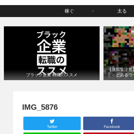
稼ぐ
太る
【微閲覧注意
ブラック企業 転職のススメ
とあるラ
IMG_5876
Twitter
Facebook