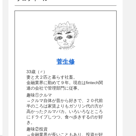
菅生修
33歳（♂）
妻と犬２匹と暮らす社畜。
金融業界に勤めて９年。現在はfintech関
連の会社で管理部門に従事。
趣味①クルマ
→クルマ自体が昔から好きで、２０代前
半のころは家賃よりもガソリン代の方が
高かったクルマバカ。いろいろなところ
にドライブしつつ、食べ歩きするのが好
き。
趣味②投資
→金融業界が長いこともあり、投資が好