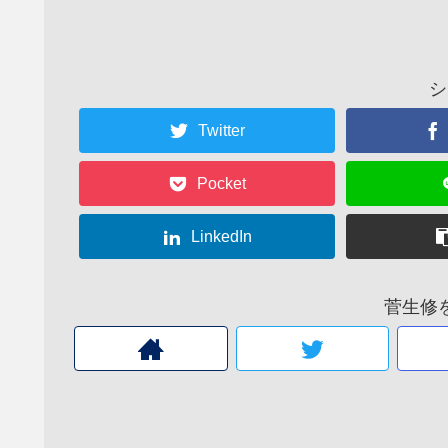
シ
Twitter
Pocket
LinkedIn
菅生修