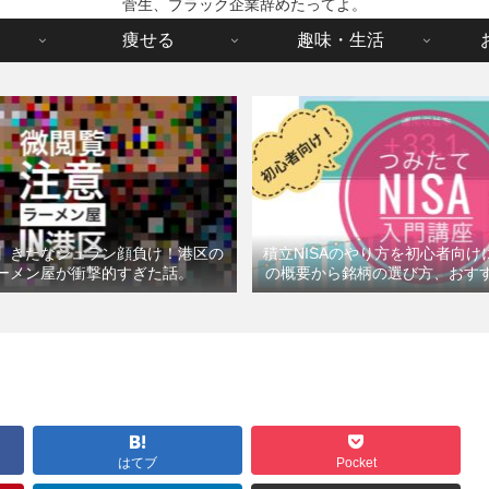
菅生、ブラック企業辞めたってよ。
痩せる
趣味・生活
】きたなシュラン顔負け！港区の
積立NISAのやり方を初心者向
ーメン屋が衝撃的すぎた話。
の概要から銘柄の選び方、おす
はてブ
Pocket