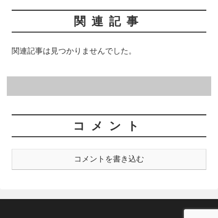
関連記事
関連記事は見つかりませんでした。
コメント
コメントを書き込む